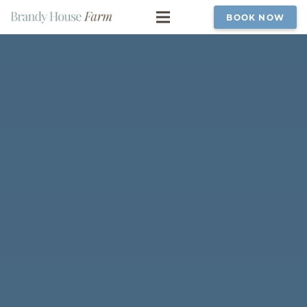
BOOK NOW