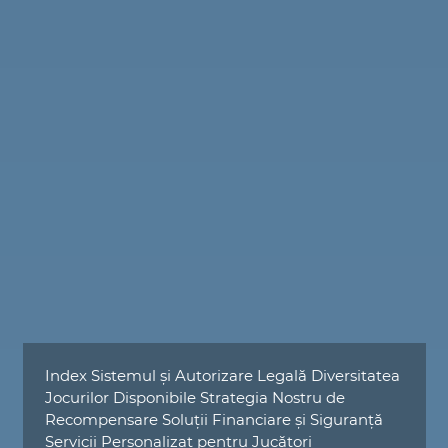
Index Sistemul și Autorizare Legală Diversitatea
Jocurilor Disponibile Strategia Nostru de
Recompensare Soluții Financiare și Siguranță
Servicii Personalizat pentru Jucători