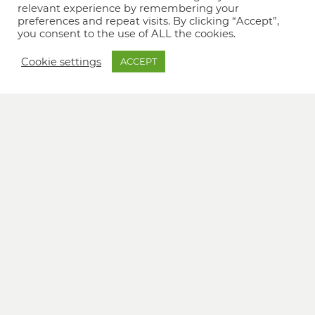
relevant experience by remembering your
preferences and repeat visits. By clicking “Accept”,
you consent to the use of ALL the cookies.
Cookie settings
ACCEPT