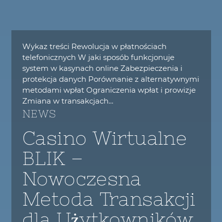
Wykaz treści Rewolucja w płatnościach
telefonicznych W jaki sposób funkcjonuje
system w kasynach online Zabezpieczenia i
protekcja danych Porównanie z alternatywnymi
metodami wpłat Ograniczenia wpłat i prowizje
Zmiana w transakcjach…
NEWS
Casino Wirtualne
BLIK –
Nowoczesna
Metoda Transakcji
dla Użytkowników