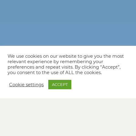
We use cookies on our website to give you the most
relevant experience by remembering your
preferences and repeat visits. By clicking “Accept”,
you consent to the use of ALL the cookies.
Cookie settings
ACCEPT