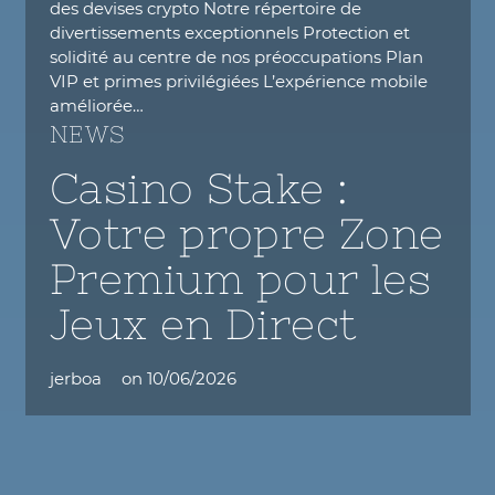
des devises crypto Notre répertoire de
divertissements exceptionnels Protection et
solidité au centre de nos préoccupations Plan
VIP et primes privilégiées L’expérience mobile
améliorée…
NEWS
Casino Stake :
Votre propre Zone
Premium pour les
Jeux en Direct
jerboa
on
10/06/2026