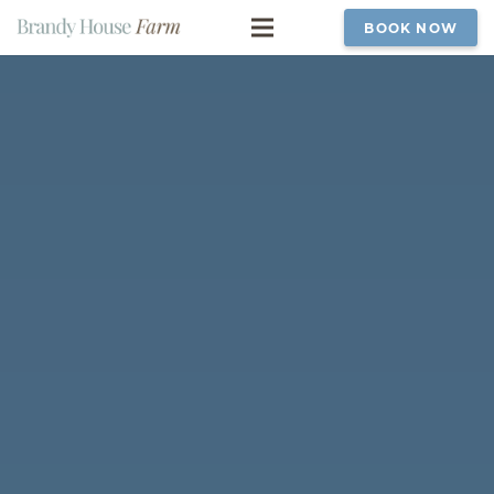
BOOK NOW