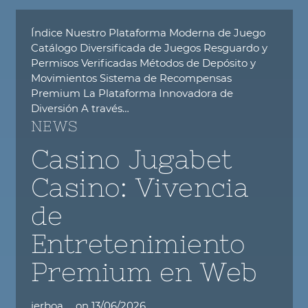
Índice Nuestro Plataforma Moderna de Juego
Catálogo Diversificada de Juegos Resguardo y
Permisos Verificadas Métodos de Depósito y
Movimientos Sistema de Recompensas
Premium La Plataforma Innovadora de
Diversión A través…
NEWS
Casino Jugabet
Casino: Vivencia
de
Entretenimiento
Premium en Web
jerboa
on
13/06/2026