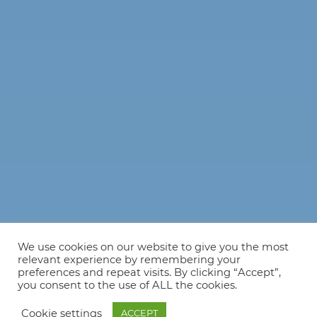
We use cookies on our website to give you the most
relevant experience by remembering your
preferences and repeat visits. By clicking “Accept”,
you consent to the use of ALL the cookies.
Cookie settings
ACCEPT