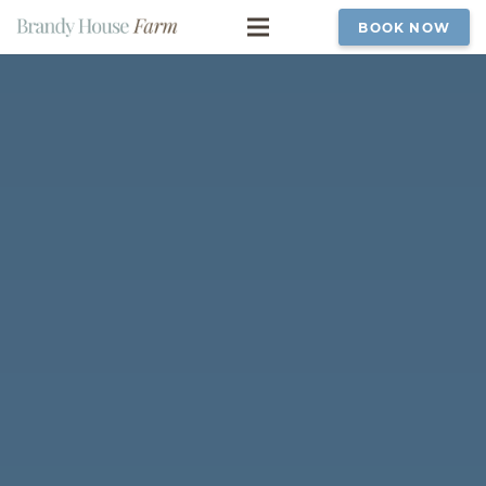
BOOK NOW