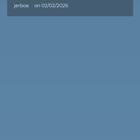
jerboa
on
02/02/2026