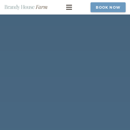
BOOK NOW