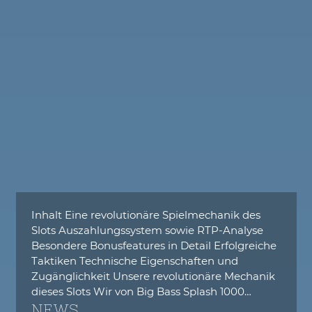
Inhalt Eine revolutionäre Spielmechanik des
Slots Auszahlungssystem sowie RTP-Analyse
Besondere Bonusfeatures in Detail Erfolgreiche
Taktiken Technische Eigenschaften und
Zugänglichkeit Unsere revolutionäre Mechanik
dieses Slots Wir von Big Bass Splash 1000…
NEWS