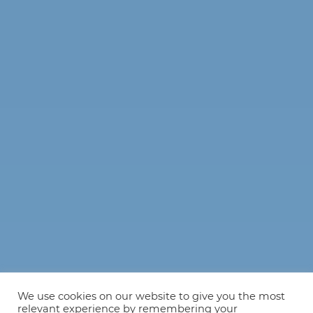
We use cookies on our website to give you the most
relevant experience by remembering your