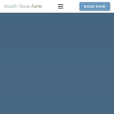
BOOK NOW