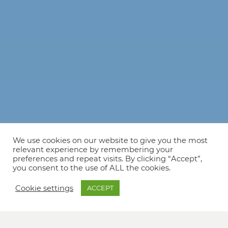
We use cookies on our website to give you the most
relevant experience by remembering your
preferences and repeat visits. By clicking “Accept”,
you consent to the use of ALL the cookies.
Cookie settings
ACCEPT