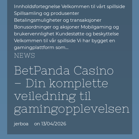
Innholdsfortegnelse Velkommen til vårt spillside
Spillsamling og produsenter
Betalingsmuligheter og transaksjoner
Bonusordninger og aksjoner Mobilgaming og
brukervennlighet Kundestøtte og beskyttelse
Velkommen til vår spillside Vi har bygget en
gamingplattform som…
NEWS
BetPanda Casino
– Din komplette
veiledning til
gamingopplevelsen
jerboa
on
13/04/2026