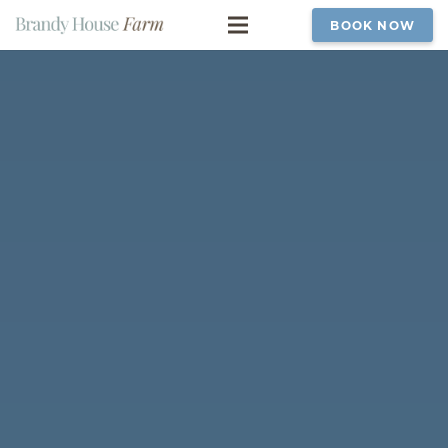
BOOK NOW