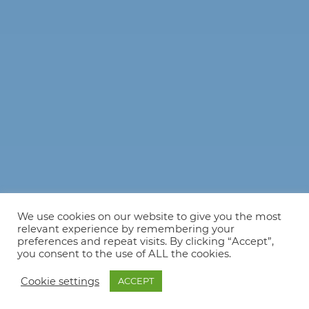
We use cookies on our website to give you the most
relevant experience by remembering your
preferences and repeat visits. By clicking “Accept”,
you consent to the use of ALL the cookies.
Cookie settings
ACCEPT