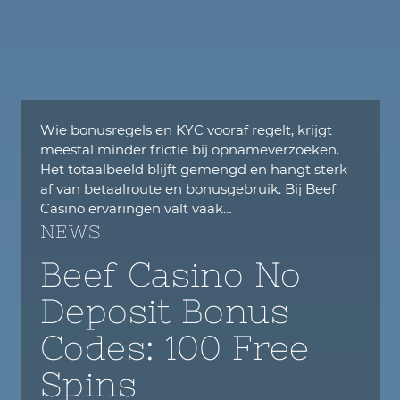
Wie bonusregels en KYC vooraf regelt, krijgt
meestal minder frictie bij opnameverzoeken.
Het totaalbeeld blijft gemengd en hangt sterk
af van betaalroute en bonusgebruik. Bij Beef
Casino ervaringen valt vaak…
NEWS
Beef Casino No
Deposit Bonus
Codes: 100 Free
Spins