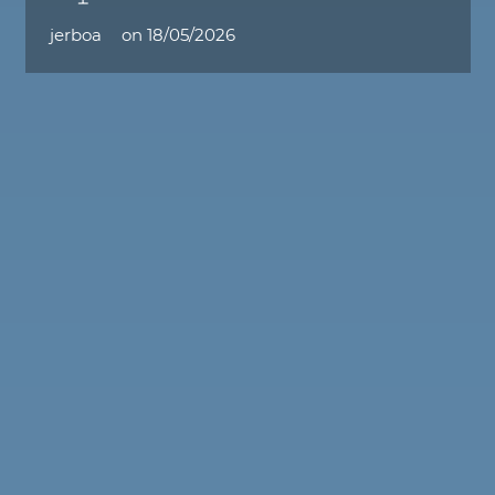
jerboa
on
18/05/2026