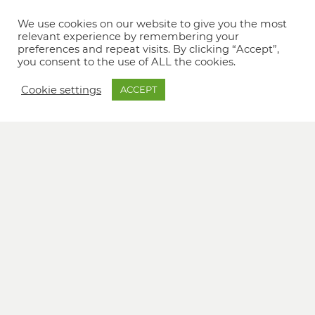
We use cookies on our website to give you the most
relevant experience by remembering your
preferences and repeat visits. By clicking “Accept”,
you consent to the use of ALL the cookies.
Cookie settings
ACCEPT