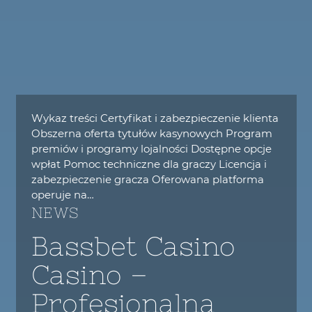
Wykaz treści Certyfikat i zabezpieczenie klienta
Obszerna oferta tytułów kasynowych Program
premiów i programy lojalności Dostępne opcje
wpłat Pomoc techniczne dla graczy Licencja i
zabezpieczenie gracza Oferowana platforma
operuje na…
NEWS
Bassbet Casino
Casino –
Profesjonalna