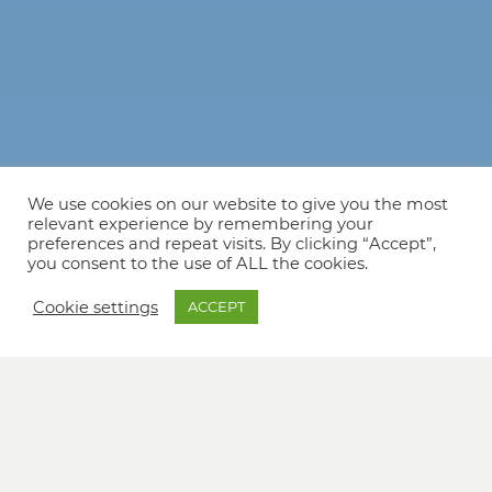
We use cookies on our website to give you the most
relevant experience by remembering your
preferences and repeat visits. By clicking “Accept”,
you consent to the use of ALL the cookies.
Cookie settings
ACCEPT