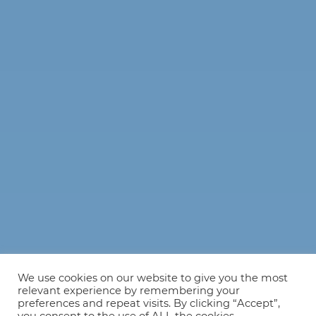
We use cookies on our website to give you the most
relevant experience by remembering your
preferences and repeat visits. By clicking “Accept”,