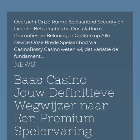
Overzicht Onze Ruime Spelaanbod Security en
Licentie Betaalopties bij Ons platform
Promoties en Beloningen Gokken op Alle
Device Onze Brede Spelaanbod Via
CasinoBossy Casino weten wij dat variatie de
fundament…
NEWS
Baas Casino –
Jouw Definitieve
Wegwijzer naar
Een Premium
Spelervaring