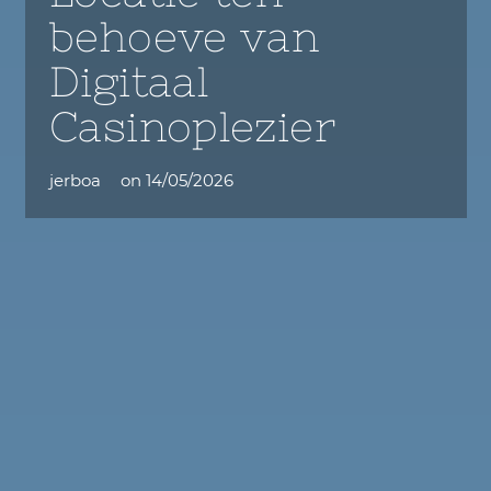
behoeve van
Digitaal
Casinoplezier
jerboa
on
14/05/2026