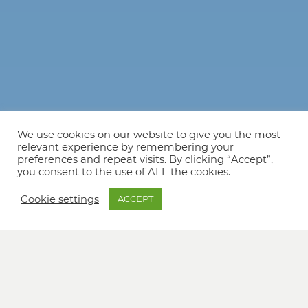
We use cookies on our website to give you the most
relevant experience by remembering your
preferences and repeat visits. By clicking “Accept”,
you consent to the use of ALL the cookies.
Cookie settings
ACCEPT