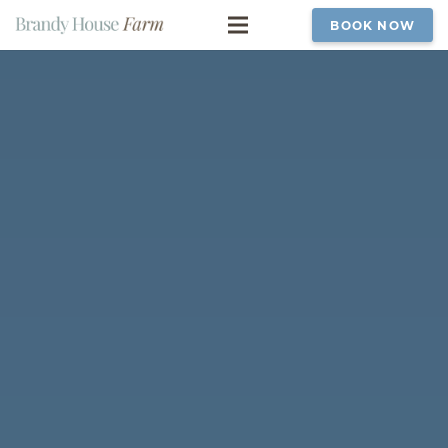
BOOK NOW