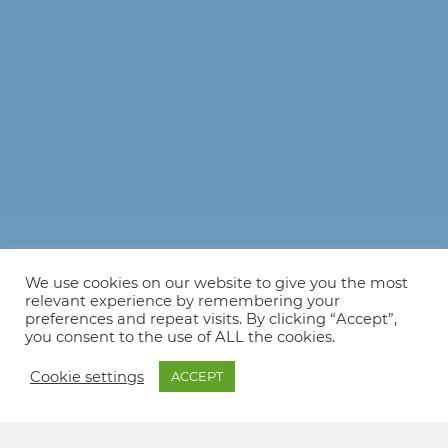
We use cookies on our website to give you the most
relevant experience by remembering your
preferences and repeat visits. By clicking “Accept”,
you consent to the use of ALL the cookies.
Cookie settings
ACCEPT