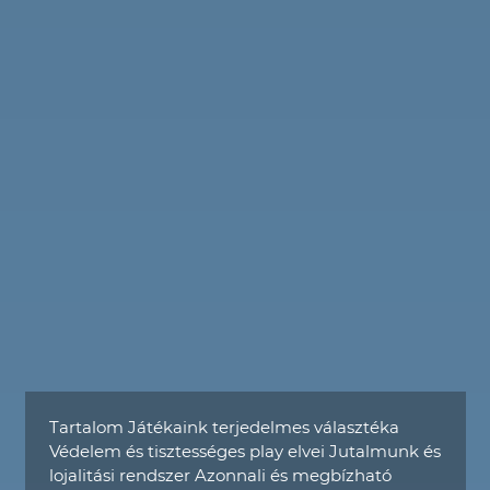
Tartalom Játékaink terjedelmes választéka
Védelem és tisztességes play elvei Jutalmunk és
lojalitási rendszer Azonnali és megbízható