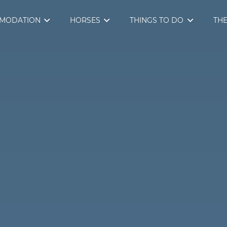
MODATION
HORSES
THINGS TO DO
THE