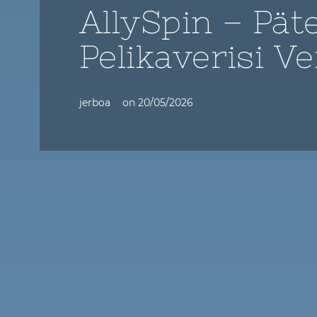
AllySpin – Pät
Pelikaverisi V
jerboa
on
20/05/2026