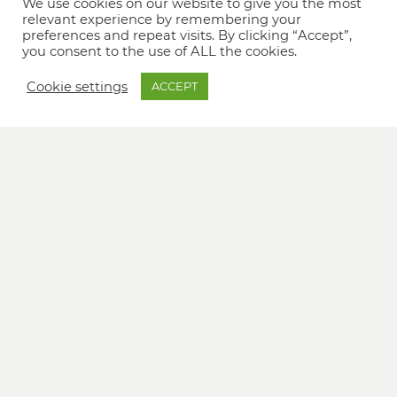
We use cookies on our website to give you the most
relevant experience by remembering your
preferences and repeat visits. By clicking “Accept”,
you consent to the use of ALL the cookies.
Cookie settings
ACCEPT