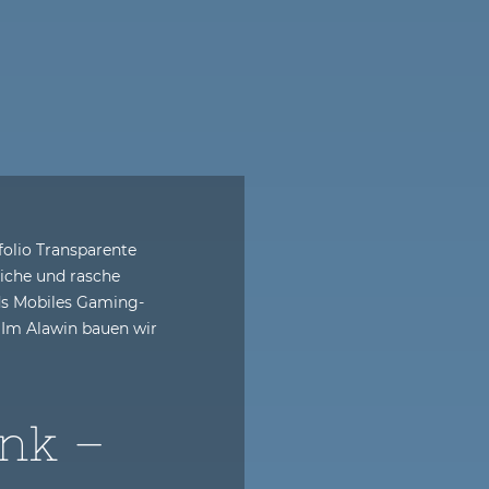
folio Transparente
liche und rasche
ds Mobiles Gaming-
 Im Alawin bauen wir
ank –