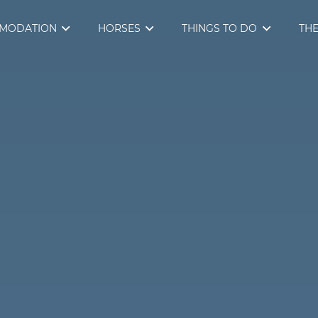
MODATION
HORSES
THINGS TO DO
THE