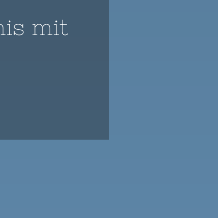
s
is mit