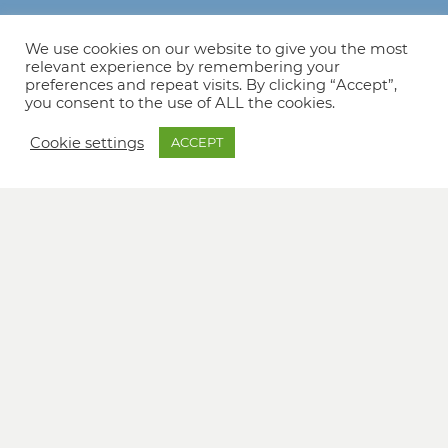
We use cookies on our website to give you the most
relevant experience by remembering your
preferences and repeat visits. By clicking “Accept”,
you consent to the use of ALL the cookies.
Cookie settings
ACCEPT