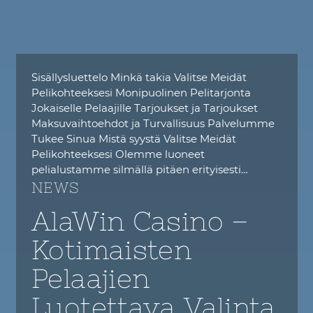
Sisällysluettelo Minkä takia Valitse Meidät
Pelikohteeksesi Monipuolinen Pelitarjonta
Jokaiselle Pelaajille Tarjoukset ja Tarjoukset
Maksuvaihtoehdot ja Turvallisuus Palvelumme
Tukee Sinua Mistä syystä Valitse Meidät
Pelikohteeksesi Olemme luoneet
pelialustamme silmällä pitäen erityisesti…
NEWS
AlaWin Casino –
Kotimaisten
Pelaajien
Luotettava Valinta