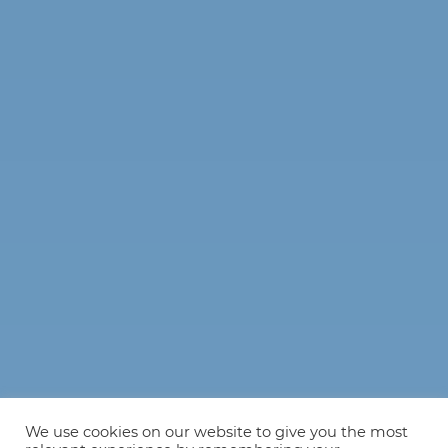
We use cookies on our website to give you the most