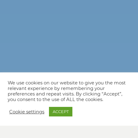
We use cookies on our website to give you the most
relevant experience by remembering your
preferences and repeat visits. By clicking “Accept”,
you consent to the use of ALL the cookies.
Cookie settings
ACCEPT