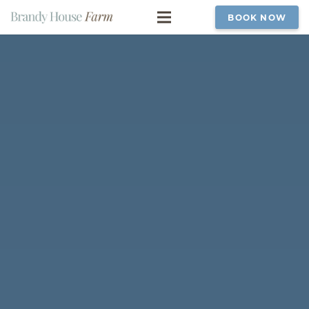
BOOK NOW