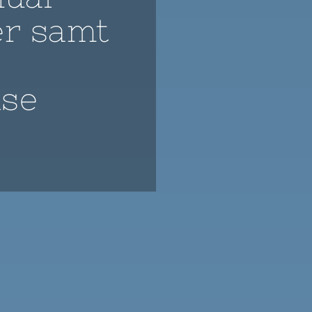
er samt
lse