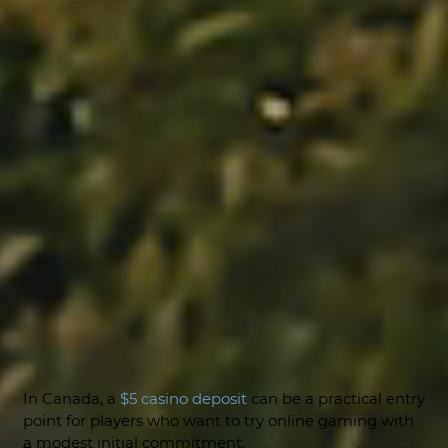
In Canada, a
$5 casino deposit
can be a practical entry
point for players who want to try online gaming with
a modest initial commitment.