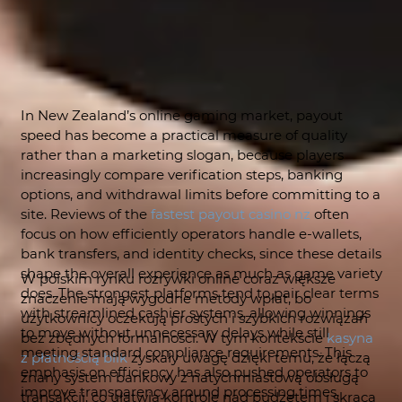
In New Zealand’s online gaming market, payout
speed has become a practical measure of quality
rather than a marketing slogan, because players
increasingly compare verification steps, banking
options, and withdrawal limits before committing to a
site. Reviews of the
fastest payout casino nz
often
focus on how efficiently operators handle e-wallets,
bank transfers, and identity checks, since these details
shape the overall experience as much as game variety
W polskim rynku rozrywki online coraz większe
does. The strongest platforms tend to pair clear terms
znaczenie mają wygodne metody wpłat, bo
with streamlined cashier systems, allowing winnings
użytkownicy oczekują prostych i szybkich rozwiązań
to move without unnecessary delays while still
bez zbędnych formalności. W tym kontekście
kasyna
meeting standard compliance requirements. This
z płatnością blik
zyskały uwagę dzięki temu, że łączą
emphasis on efficiency has also pushed operators to
znany system bankowy z natychmiastową obsługą
improve transparency around processing times,
transakcji, co ułatwia kontrolę nad budżetem i skraca