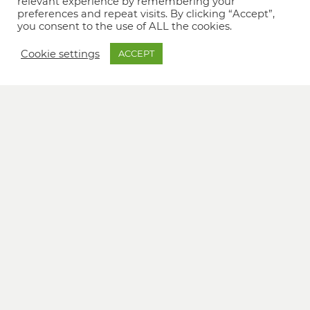
relevant experience by remembering your
qu’un environnement sérieux repose sur des
preferences and repeat visits. By clicking “Accept”,
standards mesurables, utiles pour orienter un choix
you consent to the use of ALL the cookies.
éclairé.
Cookie settings
ACCEPT
Brandy House Farm
is a friendly, outdoorsy
place to stay in Felindre, Knighton Powys,
Wales
, with
2 self-catering cottages, 3 off-
grid glamping pods, Wild Rose Caravan, and
2 simple camping pitches
for hikers.
Dogs and
horses
are welcome and we have brilliant off-
road walking and riding from the doorstep.