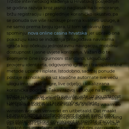
Tržište internetskog klađenja u Hrvatskoj posljednjih
se godina razvija kroz jasniji naglasak na licenciranje,
bržu registraciju i preglednije korisničko iskustvo, pa
se ponuda sve više razlikuje prema kvaliteti usluge, a
ne samo prema broju igara. U tom se okviru često
spominju
nova online casina hrvatska
, jer upravo ona
pokazuju kako se industrija prilagođava navikama
igrača koji očekuju jednostavnu navigaciju, mobilnu
dostupnost i jasne uvjete korištenja. Važan dio te
promjene čine i sigurnosni standardi, uključujući
provjeru identiteta, odgovorno igranje i transparentne
metode uplate i isplate. Istodobno, sadržaj ponude
postaje raznolikiji, pa uz klasične automate sve veću
ulogu imaju stolne igre, live odjeljci i lokalizirana
korisnička podrška. Takav razvoj upućuje na zrelije
tržište u kojem se uspjeh sve više veže uz pouzdanost
In België kijken spelers steeds vaker niet alleen naar
i jasnoću, a manje uz kratkoročne novitete.
het spelaanbod, maar ook naar de snelheid waarmee
winsten worden verwerkt en uitbetaald. Dat maakt
Le jeu en ligne a profondément évolué avec l’essor
betaalmethoden, verificatieprocedures en de werking
des plateformes qui privilégient la rapidité d’accès, la
van een licentiehouder belangrijker dan ooit, omdat
fluidité des interfaces et la simplicité des parcours de